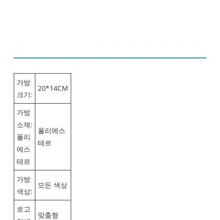
제품 세부정보
가방
20*14CM
크기:
가방
소재:
폴리에스
폴리
테르
에스
테르
가방
모든 색상
색상:
로고
맞춤형