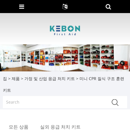
집
>
제품
>
가정 및 산업 응급 처치 키트
> 미니 CPR 질식 구조 훈련
키트
모든 상품
실외 응급 처치 키트