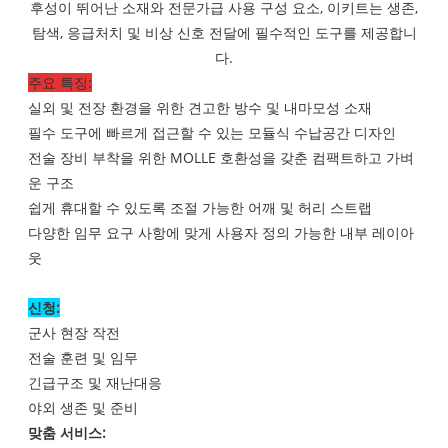
후성이 뛰어난 소재와 전문가급 사용
구성 요소, 이
키트는 생존,
탐색, 응급처치 및 비상 신호 전달에 필수적인 도구를 제공합니
다.
주요 특징:
실외 및 전장 환경을 위한 견고한 방수 및 내마모성 소재
필수 도구에 빠르게 접근할 수 있는 모듈식 수납공간 디자인
전술 장비 부착을 위한 MOLLE 호환성을 갖춘 컴팩트하고 가벼
운 구조
쉽게 휴대할 수 있도록 조절 가능한 어깨 및 허리 스트랩
다양한 임무 요구 사항에 맞게 사용자 정의 가능한 내부 레이아
웃
신청:
군사 현장 작전
전술 훈련 및 임무
긴급구조 및 재난대응
야외 생존 및 준비
맞춤 서비스: