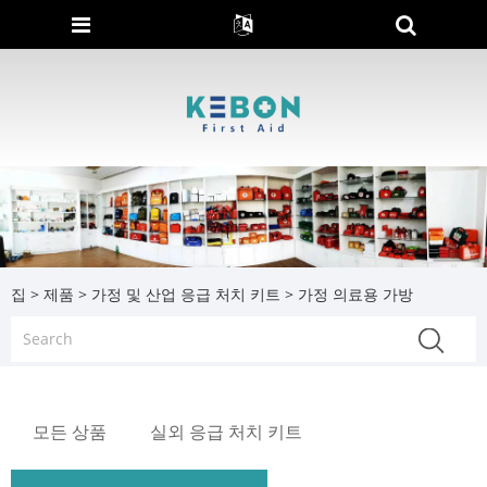
집
>
제품
>
가정 및 산업 응급 처치 키트
> 가정 의료용 가방
모든 상품
실외 응급 처치 키트