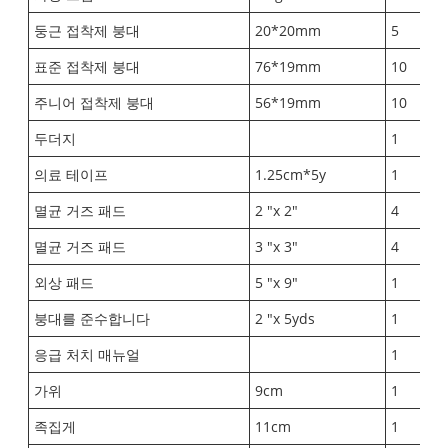
둥근 접착제 붕대
20*20mm
5
표준 접착제 붕대
76*19mm
10
주니어 접착제 붕대
56*19mm
10
두더지
1
의료 테이프
1.25cm*5y
1
멸균 거즈 패드
2 "x 2"
4
멸균 거즈 패드
3 "x 3"
4
외상 패드
5 "x 9"
1
붕대를 준수합니다
2 "x 5yds
1
응급 처치 매뉴얼
1
가위
9cm
1
족집게
11cm
1