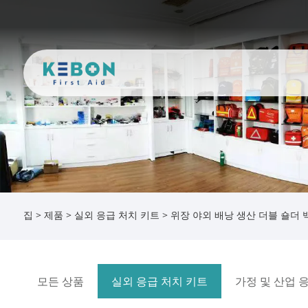
집
>
제품
>
실외 응급 처치 키트
> 위장 야외 배낭 생산 더블 숄더 
모든 상품
실외 응급 처치 키트
가정 및 산업 