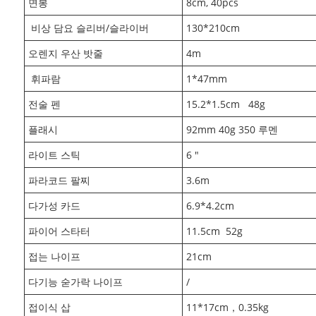
면봉
8cm, 40pcs
비상 담요 슬리버/슬라이버
130*210cm
오렌지 우산 밧줄
4m
휘파람
1*47mm
전술 펜
15.2*1.5cm
48g
플래시
92mm 40g 350 루멘
라이트 스틱
6 "
파라코드 팔찌
3.6m
다가성 카드
6.9*4.2cm
파이어 스타터
11.5cm
52g
접는 나이프
21cm
다기능 숟가락 나이프
/
접이식 삽
11*17cm
，
0.35kg