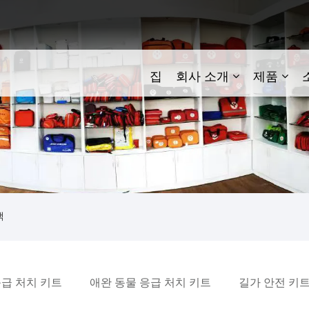
집
회사 소개
제품
백
응급 처치 키트
애완 동물 응급 처치 키트
길가 안전 키