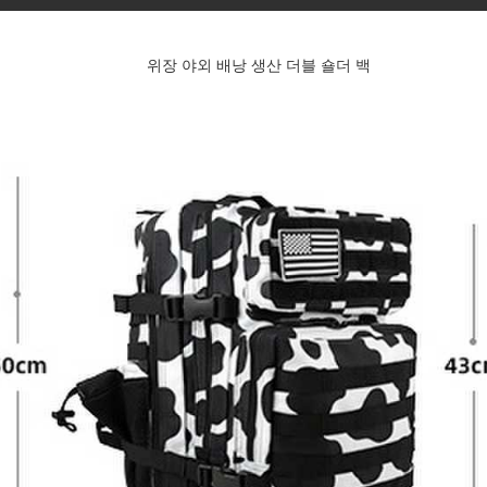
위장 야외 배낭 생산 더블 숄더 백