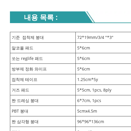
내용 목록 :
기준
접착제 붕대
72*19mm/3/4 "*3"
알코올 패드
5*6cm
쏘는 reglife 패드
5*6cm
방부제 정화 와이프
5*6cm
접착제 테이프
1.25cm*5y
거즈 패드
5*5cm, 1pcs, 8ply
짠 드레싱 붕대
6*7cm, 1pcs
PBT 붕대
5cmx4.5m
짠 삼각형 붕대
96*96*136cm