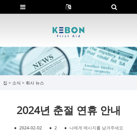
집
>
소식
>
회사 뉴스
2024년 춘절 연휴 안내
●
2024-02-02
●
2
●
나에게 메시지를 남겨주세요