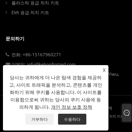
플라스틱 응급 처치 키트
EVA 응급 처치 키트
문의하기
전화: +86-15167960271
이메일: info@kebonfirstaid.com
X
Add: Jiangdong Industry Park, Jiangdong Street, Yiwu,
당사는 귀하에게 더 나은 탐색 경험을 제공하
China.
고, 사이트 트래픽을 분석하고, 콘텐츠를 개인
화하기 위해 쿠키를 사용합니다. 이 사이트를
이용함으로써 귀하는 당사의 쿠키 사용에 동
의하게 됩니다.
개인 정보 보호 정책
Links
Sitemap
RSS
XML
개인 정보 보호 정책
Copyright © 2023 Yiwu Kebon Medical Supplies Co., Ltd. - 응급 처치 키트,
거부하다
수용하다
응급 처치 상자, 응급 키트 - 판권 소유